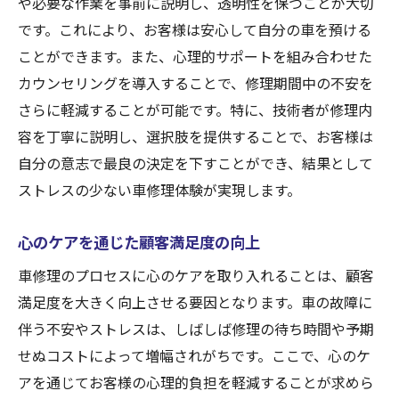
や必要な作業を事前に説明し、透明性を保つことが大切
車修理業界における心のケアの導入事例
です。これにより、お客様は安心して自分の車を預ける
ことができます。また、心理的サポートを組み合わせた
心のケアを重視した車修理の未来展望
カウンセリングを導入することで、修理期間中の不安を
心のケアがもたらす業界への新たな価値
さらに軽減することが可能です。特に、技術者が修理内
心のケアを取り入れた車修理サービスの重要性
容を丁寧に説明し、選択肢を提供することで、お客様は
と未来
自分の意志で最良の決定を下すことができ、結果として
車修理で心のケアを重視すべき理由
ストレスの少ない車修理体験が実現します。
心のケアを含む車修理の将来性
革新的な車修理サービスで得られる安心感
心のケアを通じた顧客満足度の向上
心身の健康を守るための車修理の取り組み
車修理のプロセスに心のケアを取り入れることは、顧客
サービス向上における心のケアの役割
満足度を大きく向上させる要因となります。車の故障に
心のケアを提供することで得られる顧客の
伴う不安やストレスは、しばしば修理の待ち時間や予期
信頼
せぬコストによって増幅されがちです。ここで、心のケ
アを通じてお客様の心理的負担を軽減することが求めら
車修理と心のケアの融合ストレスフリーな新し