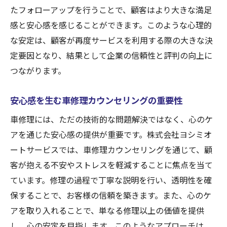
たフォローアップを行うことで、顧客はより大きな満足
ング
感と安心感を感じることができます。このような心理的
事故や故障後の心のケアの重要性
な安定は、顧客が再度サービスを利用する際の大きな決
カウンセリングを通じた安心感の提供
定要因となり、結果として企業の信頼性と評判の向上に
心のケアで車修理の不安を解消する方法
つながります。
車修理における心のケアが生むお客様の満足と
信頼
安心感を生む車修理カウンセリングの重要性
心のケアを通じた顧客満足度の向上
車修理には、ただの技術的な問題解決ではなく、心のケ
信頼を築くための心のケアの活用
アを通じた安心感の提供が重要です。株式会社ヨシミオ
車修理での心のケアが顧客に与える影響
ートサービスでは、車修理カウンセリングを通じて、顧
客が抱える不安やストレスを軽減することに焦点を当て
顧客関係強化のための心のケアの役割
ています。修理の過程で丁寧な説明を行い、透明性を確
心のケアを通じたリピーター獲得の戦略
保することで、お客様の信頼を築きます。また、心のケ
信頼を得るために必要な心のケアの提供
アを取り入れることで、単なる修理以上の価値を提供
革新的な車修理サービス心の負担を和らげるカ
し、心の安定を目指します。このようなアプローチは、