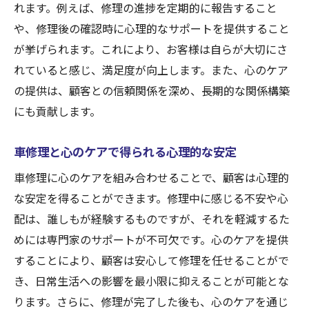
れます。例えば、修理の進捗を定期的に報告すること
いアプローチ
や、修理後の確認時に心理的なサポートを提供すること
ストレスフリーな車修理を実現する融合手
が挙げられます。これにより、お客様は自らが大切にさ
法
れていると感じ、満足度が向上します。また、心のケア
心のケアがもたらす車修理の新しい可能性
の提供は、顧客との信頼関係を深め、長期的な関係構築
融合による車修理の付加価値とは
にも貢献します。
心のケアを融合した車修理の実践例
顧客体験を変える心のケアと車修理の共創
車修理と心のケアで得られる心理的な安定
安心を提供する車修理の革新と心のケア
車修理に心のケアを組み合わせることで、顧客は心理的
事故や故障の不安を解消する車修理カウンセリ
な安定を得ることができます。修理中に感じる不安や心
ングの力
配は、誰しもが経験するものですが、それを軽減するた
車修理カウンセリングが解決する不安の種
めには専門家のサポートが不可欠です。心のケアを提供
類
することにより、顧客は安心して修理を任せることがで
き、日常生活への影響を最小限に抑えることが可能とな
心の安定をサポートする車修理の取り組み
ります。さらに、修理が完了した後も、心のケアを通じ
不安を和らげるための効果的なカウンセリ