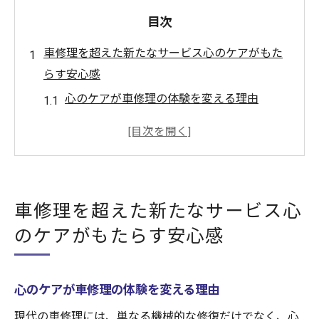
目次
車修理を超えた新たなサービス心のケアがもた
らす安心感
心のケアが車修理の体験を変える理由
ストレスのない車修理を実現する方法
心のケアを通じた顧客満足度の向上
車修理と心のケアで得られる心理的な安定
安心感を生む車修理カウンセリングの重要
車修理を超えた新たなサービス心
性
のケアがもたらす安心感
心のケアがもたらす新しい車修理の価値
車修理カウンセリング事故後のストレスを軽減
する方法
心のケアが車修理の体験を変える理由
事故後の心理ケアの必要性とその効果
現代の車修理には、単なる機械的な修復だけでなく、心