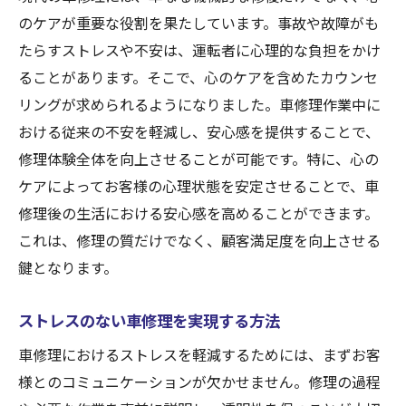
ストレスを軽減する車修理カウンセリング
のケアが重要な役割を果たしています。事故や故障がも
の手法
たらすストレスや不安は、運転者に心理的な負担をかけ
ることがあります。そこで、心のケアを含めたカウンセ
心の負担を和らげる車修理後のサポート
リングが求められるようになりました。車修理作業中に
事故後の心のケアを重視した車修理サービ
おける従来の不安を軽減し、安心感を提供することで、
ス
修理体験全体を向上させることが可能です。特に、心の
心の健康を守るための新しいアプローチ
ケアによってお客様の心理状態を安定させることで、車
車修理後の安心を提供するための取り組み
修理後の生活における安心感を高めることができます。
車修理業界の進化心のケアを取り入れた新時代
これは、修理の質だけでなく、顧客満足度を向上させる
のカウンセリング
鍵となります。
心のケアを取り入れた車修理の新しいスタ
ンダード
ストレスのない車修理を実現する方法
業界の進化とともに変わる心のケアの役割
車修理におけるストレスを軽減するためには、まずお客
新時代の車修理が提供する心のケアの重要
様とのコミュニケーションが欠かせません。修理の過程
性