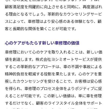
ウンセリング
顧客満足度を飛躍的に向上させると同時に、再度選ばれ
心の負担を軽減するための革新的な手法
る理由となるでしょう。革新的なカウンセリングサービ
カウンセリングがもたらす新しい車修理体
スによって、車修理はより安心感のある体験となり、顧
験
客と長期的な関係を築くことが可能です。
革新を追求した心のケアと車修理の融合
心のケアがもたらす新しい車修理の価値
心のケアがもたらす車修理の新たなアプロ
ーチ
車修理において心のケアを取り入れることは、新しい価
顧客の心を和らげる革新的な車修理サービ
値を創造します。株式会社ヨシミオートサービスが提供
ス
するこの革新的なアプローチは、車の不調や事故による
精神的負担を軽減する役割を果たします。心のケアを重
心の負担を取り除くための未来志向のカウ
視したカウンセリングを受けることで、お客様は安心感
ンセリング
を得られ、車修理のプロセス全体をよりポジティブに捉
えることが可能です。この新しい価値は、単に車を修理
するだけでなく、顧客のライフスタイル全体をサポート