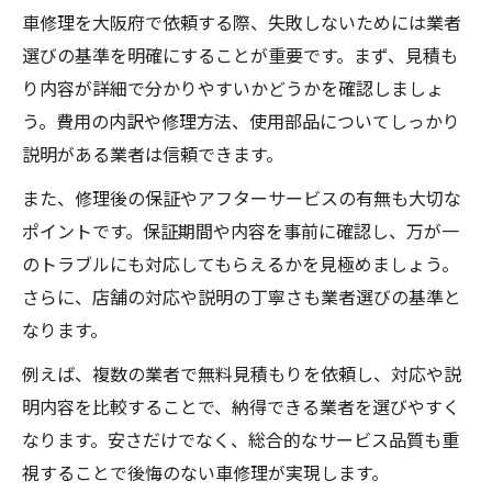
車修理を大阪府で依頼する際、失敗しないためには業者
車修理選びで重視すべき大阪の事情
選びの基準を明確にすることが重要です。まず、見積も
大阪府の車修理で利用したいサービス
り内容が詳細で分かりやすいかどうかを確認しましょ
修理を依頼するなら押さえたい費用相場
う。費用の内訳や修理方法、使用部品についてしっかり
大阪の車修理費用相場の目安を徹底解説
説明がある業者は信頼できます。
車修理で気になる費用内訳とその理由
また、修理後の保証やアフターサービスの有無も大切な
車修理費用を比較する際の着目ポイント
ポイントです。保証期間や内容を事前に確認し、万が一
車修理費用を抑えるコツと業者選びの関係
のトラブルにも対応してもらえるかを見極めましょう。
見積もり時に確認したい車修理の費用差
さらに、店舗の対応や説明の丁寧さも業者選びの基準と
コスパ重視で叶える車修理のポイント
なります。
コスパ良く車修理するための工夫と選択
例えば、複数の業者で無料見積もりを依頼し、対応や説
車修理で費用対効果を上げる秘訣まとめ
明内容を比較することで、納得できる業者を選びやすく
大阪の車修理でおすすめな工場の選び方
なります。安さだけでなく、総合的なサービス品質も重
視することで後悔のない車修理が実現します。
車修理を安く済ませるための交渉術