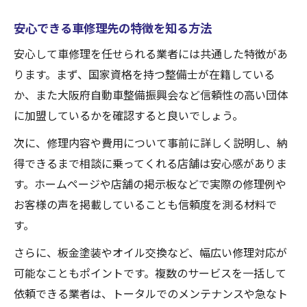
コスパ重視の車修理業者を見つける方法
安心できる車修理先の特徴を知る方法
信頼できる車修理先を見極めるコツ
安心して車修理を任せられる業者には共通した特徴があ
車修理で信頼を得る業者の特徴を解説
ります。まず、国家資格を持つ整備士が在籍している
大阪の車修理で安心できる選び方とは
か、また大阪府自動車整備振興会など信頼性の高い団体
口コミで分かる車修理業者の選定基準
に加盟しているかを確認すると良いでしょう。
信頼できる車修理店を見抜くチェック項目
次に、修理内容や費用について事前に詳しく説明し、納
車修理業者選びで重視すべきポイント
得できるまで相談に乗ってくれる店舗は安心感がありま
大阪エリア車修理のトラブル回避術
す。ホームページや店舗の掲示板などで実際の修理例や
車修理でトラブルを防ぐ事前対策の重要性
お客様の声を掲載していることも信頼度を測る材料で
大阪で車修理時に注意するべき落とし穴
す。
車修理依頼時に知っておきたい交渉の工夫
さらに、板金塗装やオイル交換など、幅広い修理対応が
車修理でよくあるトラブル事例と回避法
可能なこともポイントです。複数のサービスを一括して
車修理の契約・保証内容の確認ポイント
依頼できる業者は、トータルでのメンテナンスや急なト