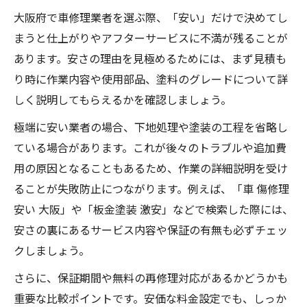
大阪府で車修理業者を選ぶ際、「安い」だけで決めてし
車修理の納期を短縮する工場選びの秘訣
まうと仕上がりやアフターサービスに不満が残ることが
安心できる大阪府の車修理情報まとめ
あります。安さの理由を見極めるためには、まず見積も
車修理で後悔しない大阪の選び方ガイド
り時に作業内容や使用部品、塗料のグレードについて詳
大阪の車修理口コミから安心業者を探す
しく説明してもらえるかを確認しましょう。
信頼できる整備工場ランキングの見方
極端に安い業者の場合、下地処理や塗装の工程を省略し
車修理完了までの流れと安心ポイント
ている場合があります。これが後々のトラブルや追加費
板金修理の評判と車修理選定の注意点
用の原因となることもあるため、作業の詳細説明を受け
車の傷修理を低価格で済ませる方法
ることが失敗防止につながります。例えば、「車 傷修理
車傷修理を安く済ませる大阪の裏技紹介
安い 大阪」や「板金塗装 激安」などで検索した際には、
安さの裏にあるサービス内容や保証の有無も必ずチェッ
車修理費用を抑える見積もり比較の方法
クしましょう。
大阪 車修理のデントリペア活用術
カーコンビニ倶楽部など安い修理店の特徴
さらに、保証期間や無料の再修理対応があるかどうかも
重要な比較ポイントです。安価な料金設定でも、しっか
車傷修理で失敗しないサービス選び