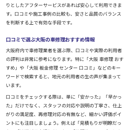
りとしたアフターサービスがあれば安心して利用できま
話題の車修理テクニックが大阪で注目
す。口コミや施工事例の比較も、安さと品質のバランス
大阪で話題の車修理最新テクニック解説
を判断する上で有効な手段です。
車修理のトレンドと大阪の人気修理法
即日対応可能な車修理の新サービス紹介
口コミで選ぶ大阪の車修理おすすめ情報
大阪で注目の板金修理と費用の傾向
大阪府内で車修理業者を選ぶ際、口コミや実際の利用者
プロが教える車修理の裏ワザや体験談
の評判は非常に参考になります。特に「大阪 車修理 おす
大阪府内で信頼できる車修理の選び方
すめ」や「大阪 板金修理 センター 口コミ」などのキー
信頼できる車修理業者を選ぶ大阪の基準
ワードで検索すると、地元の利用者の生の声が集まって
います。
大阪 車修理おすすめ店の特徴を徹底比較
板金修理の口コミを活かした選び方ガイド
口コミをチェックする際は、単に「安かった」「早かっ
た」だけでなく、スタッフの対応や説明の丁寧さ、仕上
車修理で大切な保証内容のチェック方法
がりの満足度、再修理対応の有無など、細かい評価ポイ
大阪の車修理専門店の得意分野と見極め方
ントにも注目しましょう。例えば「見積もりが明瞭だっ