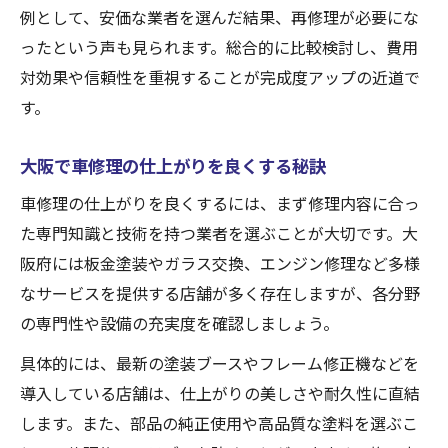
大阪府で信頼できる車修理業者を探す方法
例として、安価な業者を選んだ結果、再修理が必要にな
口コミから分かる安心の車修理選び方
ったという声も見られます。総合的に比較検討し、費用
対効果や信頼性を重視することが完成度アップの近道で
大阪で車修理に強い整備工場の特徴
す。
口コミ評価で見る大阪府の車修理事情
大阪 車修理の口コミで分かる実態とは
大阪で車修理の仕上がりを良くする秘訣
口コミ高評価の大阪車修理業者の特徴
車修理の仕上がりを良くするには、まず修理内容に合っ
大阪の板金修理センター口コミの見方
た専門知識と技術を持つ業者を選ぶことが大切です。大
車修理大阪のおすすめ店口コミ比較法
阪府には板金塗装やガラス交換、エンジン修理など多様
大阪整備工場ランキングの活用ポイント
なサービスを提供する店舗が多く存在しますが、各分野
車修理の費用と完成度を大阪府で両立するヒン
の専門性や設備の充実度を確認しましょう。
ト
具体的には、最新の塗装ブースやフレーム修正機などを
大阪で車修理費用を抑え完成度を高める秘
導入している店舗は、仕上がりの美しさや耐久性に直結
訣
します。また、部品の純正使用や高品質な塗料を選ぶこ
車修理のコスパ重視の大阪流業者選び