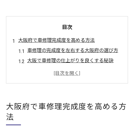
目次
大阪府で車修理完成度を高める方法
車修理の完成度を左右する大阪府の選び方
大阪で車修理の仕上がりを良くする秘訣
車修理と大阪の最新技術の活用ポイント
大阪府で安心できる車修理の流れとは
大阪 車修理の安さと完成度を両立する方法
車修理の品質にこだわる大阪府ユーザー必見
大阪府で車修理完成度を高める方
大阪の車修理で品質を見極めるチェックポ
法
イント
車修理の高品質を大阪で実現するポイント