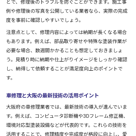
とで、修理後のトラブルを防ぐことができます。施工事
大阪 車修理の安さと品質のバランス術
例や修理後の写真を公開している業者なら、実際の完成
度を事前に確認しやすいでしょう。
車修理費用を比較して完成度も重視する方
法
注意点として、修理内容によっては納期が長くなる場合
大阪府で満足度高い車修理費用の考え方
もあります。例えば、部品取り寄せや特殊な塗装作業が
必要な場合、数週間かかることも想定しておきましょ
う。見積り時に納期や仕上がりイメージをしっかり確認
し、納得して依頼することが満足度向上のポイントで
す。
車修理と大阪の最新技術の活用ポイント
大阪府の車修理業者では、最新技術の導入が進んでいま
す。例えば、コンピュータ診断機や3Dフレーム修正機、
環境対応型塗装設備などが代表的です。これらの技術を
活用することで、修理精度や完成度が格段に向上し、愛