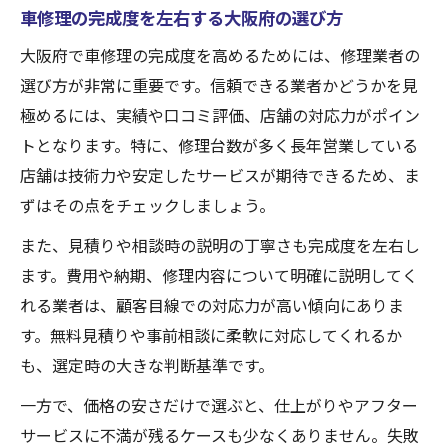
車修理の完成度を左右する大阪府の選び方
大阪府の車修理で信頼できる業者選びのコ
ツ
大阪府で車修理の完成度を高めるためには、修理業者の
選び方が非常に重要です。信頼できる業者かどうかを見
板金修理の口コミが示す大阪の車修理事情
極めるには、実績や口コミ評価、店舗の対応力がポイン
大阪 車修理でおすすめ品質サービスの特徴
トとなります。特に、修理台数が多く長年営業している
満足度高い車修理なら大阪府が選ばれる理由
店舗は技術力や安定したサービスが期待できるため、ま
大阪府で評価される車修理の理由とは
ずはその点をチェックしましょう。
車修理の満足度が大阪で高い秘密
また、見積りや相談時の説明の丁寧さも完成度を左右し
大阪 車修理のおすすめポイントと実績
ます。費用や納期、修理内容について明確に説明してく
大阪の整備工場ランキングで見る信頼性
れる業者は、顧客目線での対応力が高い傾向にありま
口コミ評価が高い大阪車修理の共通点
す。無料見積りや事前相談に柔軟に対応してくれるか
車修理を大阪府で安心して依頼するコツ
も、選定時の大きな判断基準です。
大阪で車修理を安心して任せるための工夫
一方で、価格の安さだけで選ぶと、仕上がりやアフター
車修理依頼時に確認したい大阪のポイント
サービスに不満が残るケースも少なくありません。失敗